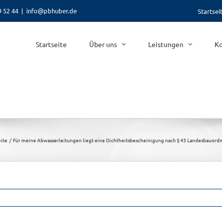
9 52 44
|
info@pbhuber.de
Startsei
Startseite
Über uns
Leistungen
Ko
eite
Für meine Abwasserleitungen liegt eine Dichtheitsbescheinigung nach § 45 Landesbauordnu