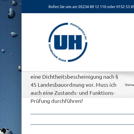
Zum
Rufen Sie uns an: 05234 89 12 110 oder 0152 53 8
Inhalt
springen
Für meine Abwasserleitungen liegt
eine Dichtheitsbescheinigung nach §
45 Landesbauordnung vor. Muss ich
Starts
auch eine Zustands- und Funktions-
Prüfung durchführen?