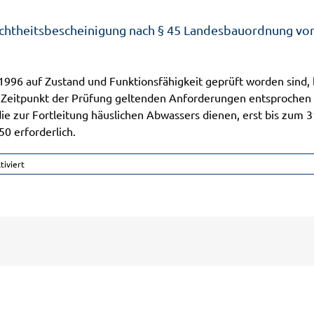
chtheitsbescheinigung nach § 45 Landesbauordnung vor.
1996 auf Zustand und Funktionsfähigkeit geprüft worden sind,
Zeitpunkt der Prüfung geltenden Anforderungen entsprochen h
e zur Fortleitung häuslichen Abwassers dienen, erst bis zum
50 erforderlich.
für
iviert
Für
meine
Abwasserleitungen
liegt
eine
Dichtheitsbescheinigung
nach
§
45
Landesbauordnung
vor.