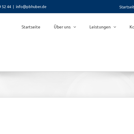
9 52 44
|
info@pbhuber.de
Startsei
Startseite
Über uns
Leistungen
Ko