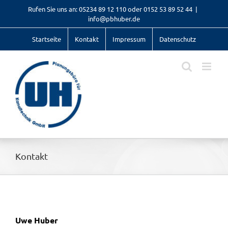
Zum
Rufen Sie uns an: 05234 89 12 110 oder 0152 53 89 52 44
|
Inhalt
info@pbhuber.de
springen
Startseite
Kontakt
Impressum
Datenschutz
Kontakt
Uwe Huber