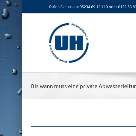
Zum
Rufen Sie uns an: 05234 89 12 110 oder 0152 53 8
Inhalt
springen
Bis wann muss eine private Abwasserleitu