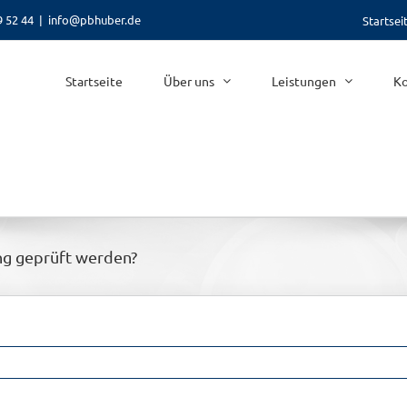
9 52 44
|
info@pbhuber.de
Startsei
Startseite
Über uns
Leistungen
Ko
ng geprüft werden?