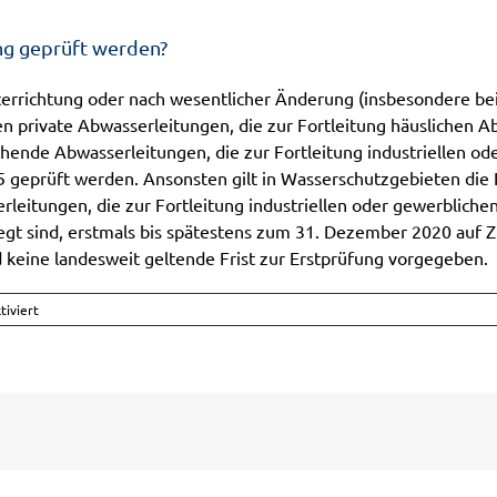
ng geprüft werden?
terrichtung oder nach wesentlicher Änderung (insbesondere be
n private Abwasserleitungen, die zur Fortleitung häuslichen 
hende Abwasserleitungen, die zur Fortleitung industriellen o
5 geprüft werden. Ansonsten gilt in Wasserschutzgebieten die
eitungen, die zur Fortleitung industriellen oder gewerbliche
 sind, erstmals bis spätestens zum 31. Dezember 2020 auf Zu
 keine landesweit geltende Frist zur Erstprüfung vorgegeben.
für
iviert
Bis
wann
muss
eine
private
Abwasserleitung
geprüft
werden?